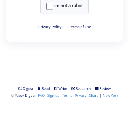
I'm not a robot
Privacy Policy
·
Terms of Use
·
·
·
·
Digest
Read
Write
Research
Review
©
·
·
·
·
·
|
Paper Digest
FAQ
Sign-up
Terms
Privacy
Share
New York