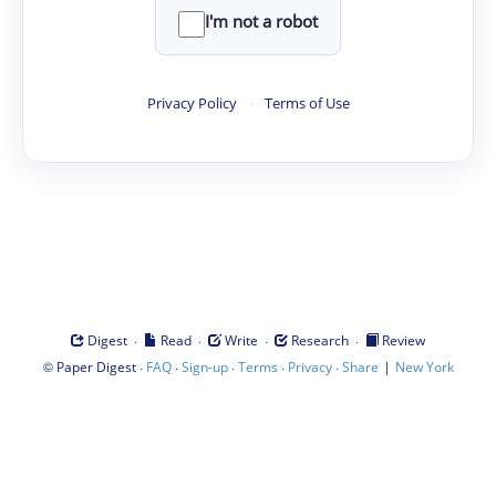
I'm not a robot
Privacy Policy
·
Terms of Use
·
·
·
·
Digest
Read
Write
Research
Review
©
·
·
·
·
·
|
Paper Digest
FAQ
Sign-up
Terms
Privacy
Share
New York