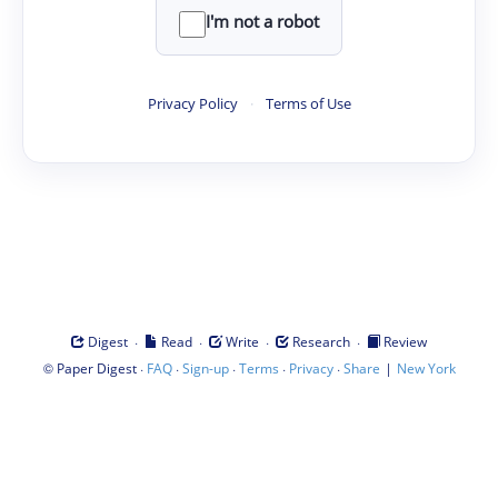
I'm not a robot
Privacy Policy
·
Terms of Use
·
·
·
·
Digest
Read
Write
Research
Review
©
·
·
·
·
·
|
Paper Digest
FAQ
Sign-up
Terms
Privacy
Share
New York