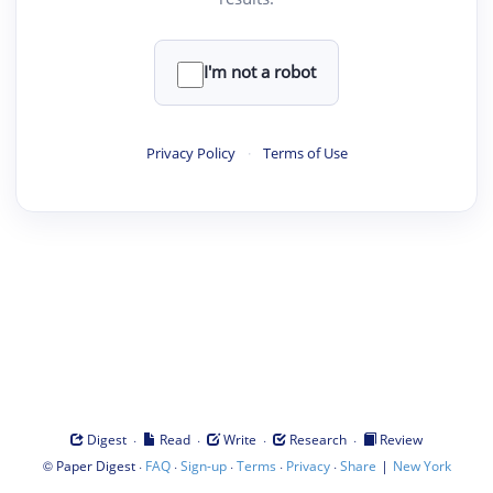
I'm not a robot
Privacy Policy
·
Terms of Use
·
·
·
·
Digest
Read
Write
Research
Review
©
·
·
·
·
·
|
Paper Digest
FAQ
Sign-up
Terms
Privacy
Share
New York