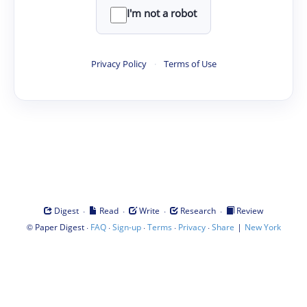
I'm not a robot
Privacy Policy
·
Terms of Use
·
·
·
·
Digest
Read
Write
Research
Review
©
·
·
·
·
·
|
Paper Digest
FAQ
Sign-up
Terms
Privacy
Share
New York