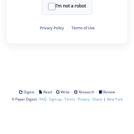
I'm not a robot
Privacy Policy
·
Terms of Use
·
·
·
·
Digest
Read
Write
Research
Review
©
·
·
·
·
·
|
Paper Digest
FAQ
Sign-up
Terms
Privacy
Share
New York