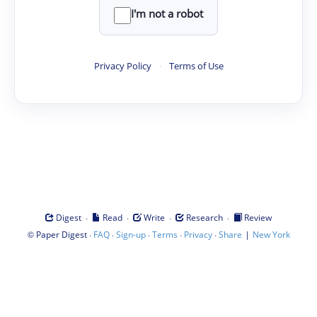
I'm not a robot
Privacy Policy
·
Terms of Use
·
·
·
·
Digest
Read
Write
Research
Review
©
·
·
·
·
·
|
Paper Digest
FAQ
Sign-up
Terms
Privacy
Share
New York