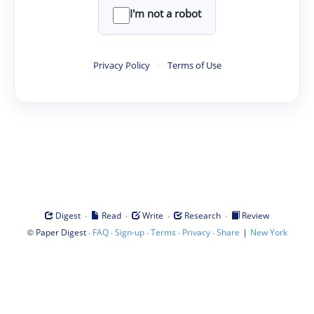
I'm not a robot
Privacy Policy
·
Terms of Use
·
·
·
·
Digest
Read
Write
Research
Review
©
·
·
·
·
·
|
Paper Digest
FAQ
Sign-up
Terms
Privacy
Share
New York