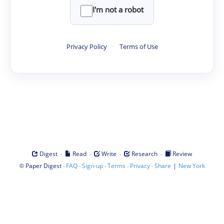
I'm not a robot
Privacy Policy
·
Terms of Use
·
·
·
·
Digest
Read
Write
Research
Review
©
·
·
·
·
·
|
Paper Digest
FAQ
Sign-up
Terms
Privacy
Share
New York