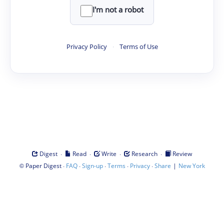
I'm not a robot
Privacy Policy
·
Terms of Use
·
·
·
·
Digest
Read
Write
Research
Review
©
·
·
·
·
·
|
Paper Digest
FAQ
Sign-up
Terms
Privacy
Share
New York